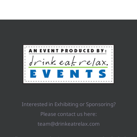
Interested in Exhibiting or Sponsoring?
Please contact us here:
team@drinkeatrelax.com