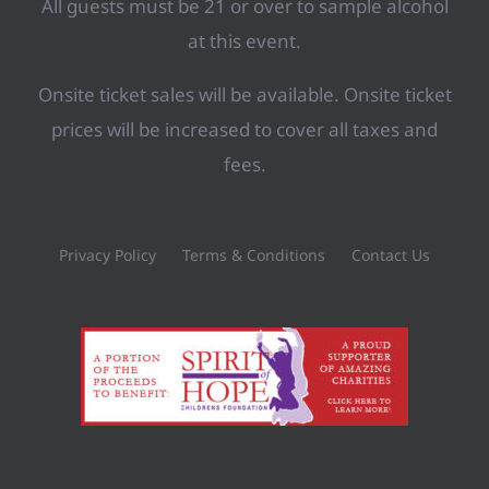
All guests must be 21 or over to sample alcohol
at this event.
Onsite ticket sales will be available. Onsite ticket
prices will be increased to cover all taxes and
fees.
Privacy Policy
Terms & Conditions
Contact Us